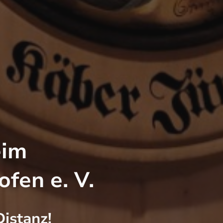
eim
fen e. V.
Distanz!